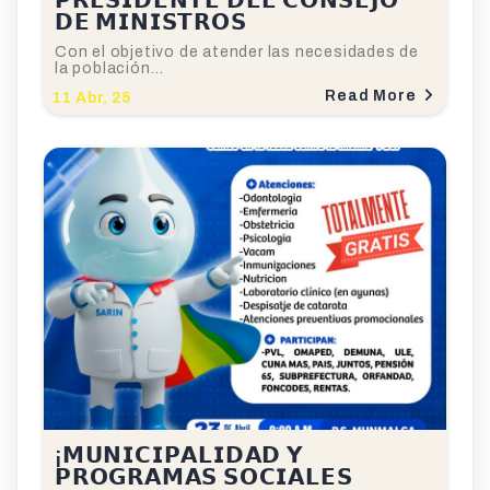
𝗣𝗥𝗘𝗦𝗜𝗗𝗘𝗡𝗧𝗘 𝗗𝗘𝗟 𝗖𝗢𝗡𝗦𝗘𝗝𝗢
𝗗𝗘 𝗠𝗜𝗡𝗜𝗦𝗧𝗥𝗢𝗦
Con el objetivo de atender las necesidades de
la población…
Read More
11
Abr, 25
¡𝗠𝗨𝗡𝗜𝗖𝗜𝗣𝗔𝗟𝗜𝗗𝗔𝗗 𝗬
𝗣𝗥𝗢𝗚𝗥𝗔𝗠𝗔𝗦 𝗦𝗢𝗖𝗜𝗔𝗟𝗘𝗦