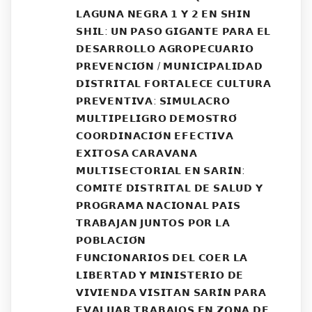
𝗟𝗔𝗚𝗨𝗡𝗔 𝗡𝗘𝗚𝗥𝗔 𝟭 𝗬 𝟮 𝗘𝗡 𝗦𝗛𝗜𝗡
𝗦𝗛𝗜𝗟: 𝗨𝗡 𝗣𝗔𝗦𝗢 𝗚𝗜𝗚𝗔𝗡𝗧𝗘 𝗣𝗔𝗥𝗔 𝗘𝗟
𝗗𝗘𝗦𝗔𝗥𝗥𝗢𝗟𝗟𝗢 𝗔𝗚𝗥𝗢𝗣𝗘𝗖𝗨𝗔𝗥𝗜𝗢
𝗣𝗥𝗘𝗩𝗘𝗡𝗖𝗜𝗢́𝗡 / 𝗠𝗨𝗡𝗜𝗖𝗜𝗣𝗔𝗟𝗜𝗗𝗔𝗗
𝗗𝗜𝗦𝗧𝗥𝗜𝗧𝗔𝗟 𝗙𝗢𝗥𝗧𝗔𝗟𝗘𝗖𝗘 𝗖𝗨𝗟𝗧𝗨𝗥𝗔
𝗣𝗥𝗘𝗩𝗘𝗡𝗧𝗜𝗩𝗔: 𝗦𝗜𝗠𝗨𝗟𝗔𝗖𝗥𝗢
𝗠𝗨𝗟𝗧𝗜𝗣𝗘𝗟𝗜𝗚𝗥𝗢 𝗗𝗘𝗠𝗢𝗦𝗧𝗥𝗢́
𝗖𝗢𝗢𝗥𝗗𝗜𝗡𝗔𝗖𝗜𝗢́𝗡 𝗘𝗙𝗘𝗖𝗧𝗜𝗩𝗔
𝗘𝗫𝗜𝗧𝗢𝗦𝗔 𝗖𝗔𝗥𝗔𝗩𝗔𝗡𝗔
𝗠𝗨𝗟𝗧𝗜𝗦𝗘𝗖𝗧𝗢𝗥𝗜𝗔𝗟 𝗘𝗡 𝗦𝗔𝗥𝗜́𝗡:
𝗖𝗢𝗠𝗜𝗧𝗘́ 𝗗𝗜𝗦𝗧𝗥𝗜𝗧𝗔𝗟 𝗗𝗘 𝗦𝗔𝗟𝗨𝗗 𝗬
𝗣𝗥𝗢𝗚𝗥𝗔𝗠𝗔 𝗡𝗔𝗖𝗜𝗢𝗡𝗔𝗟 𝗣𝗔𝗜𝗦
𝗧𝗥𝗔𝗕𝗔𝗝𝗔𝗡 𝗝𝗨𝗡𝗧𝗢𝗦 𝗣𝗢𝗥 𝗟𝗔
𝗣𝗢𝗕𝗟𝗔𝗖𝗜𝗢́𝗡
𝗙𝗨𝗡𝗖𝗜𝗢𝗡𝗔𝗥𝗜𝗢𝗦 𝗗𝗘𝗟 𝗖𝗢𝗘𝗥 𝗟𝗔
𝗟𝗜𝗕𝗘𝗥𝗧𝗔𝗗 𝗬 𝗠𝗜𝗡𝗜𝗦𝗧𝗘𝗥𝗜𝗢 𝗗𝗘
𝗩𝗜𝗩𝗜𝗘𝗡𝗗𝗔 𝗩𝗜𝗦𝗜𝗧𝗔𝗡 𝗦𝗔𝗥𝗜́𝗡 𝗣𝗔𝗥𝗔
𝗘𝗩𝗔𝗟𝗨𝗔𝗥 𝗧𝗥𝗔𝗕𝗔𝗝𝗢𝗦 𝗘𝗡 𝗭𝗢𝗡𝗔 𝗗𝗘