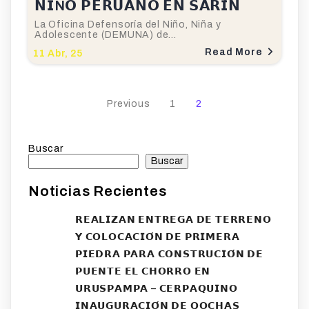
𝗡𝗜Ñ𝗢 𝗣𝗘𝗥𝗨𝗔𝗡𝗢 𝗘𝗡 𝗦𝗔𝗥𝗜́𝗡
La Oficina Defensoría del Niño, Niña y
Adolescente (DEMUNA) de…
Read More
11
Abr, 25
Previous
1
2
Buscar
Buscar
Noticias Recientes
𝗥𝗘𝗔𝗟𝗜𝗭𝗔𝗡 𝗘𝗡𝗧𝗥𝗘𝗚𝗔 𝗗𝗘 𝗧𝗘𝗥𝗥𝗘𝗡𝗢
𝗬 𝗖𝗢𝗟𝗢𝗖𝗔𝗖𝗜𝗢́𝗡 𝗗𝗘 𝗣𝗥𝗜𝗠𝗘𝗥𝗔
𝗣𝗜𝗘𝗗𝗥𝗔 𝗣𝗔𝗥𝗔 𝗖𝗢𝗡𝗦𝗧𝗥𝗨𝗖𝗜𝗢́𝗡 𝗗𝗘
𝗣𝗨𝗘𝗡𝗧𝗘 𝗘𝗟 𝗖𝗛𝗢𝗥𝗥𝗢 𝗘𝗡
𝗨𝗥𝗨𝗦𝗣𝗔𝗠𝗣𝗔 – 𝗖𝗘𝗥𝗣𝗔𝗤𝗨𝗜𝗡𝗢
𝗜𝗡𝗔𝗨𝗚𝗨𝗥𝗔𝗖𝗜𝗢́𝗡 𝗗𝗘 𝗤𝗢𝗖𝗛𝗔𝗦