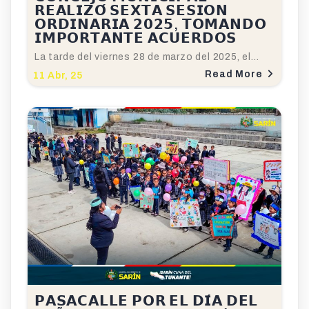
𝗥𝗘𝗔𝗟𝗜𝗭𝗢́ 𝗦𝗘𝗫𝗧𝗔 𝗦𝗘𝗦𝗜𝗢𝗡
𝗢𝗥𝗗𝗜𝗡𝗔𝗥𝗜𝗔 𝟮𝟬𝟮𝟱, 𝗧𝗢𝗠𝗔𝗡𝗗𝗢
𝗜𝗠𝗣𝗢𝗥𝗧𝗔𝗡𝗧𝗘 𝗔𝗖𝗨𝗘𝗥𝗗𝗢𝗦
La tarde del viernes 28 de marzo del 2025, el…
Read More
11
Abr, 25
𝗣𝗔𝗦𝗔𝗖𝗔𝗟𝗟𝗘 𝗣𝗢𝗥 𝗘𝗟 𝗗𝗜́𝗔 𝗗𝗘𝗟