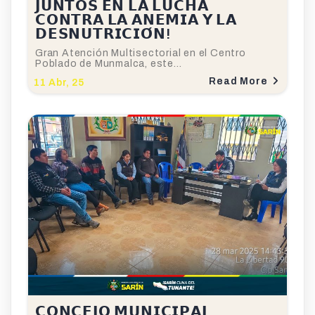
𝗝𝗨𝗡𝗧𝗢𝗦 𝗘𝗡 𝗟𝗔 𝗟𝗨𝗖𝗛𝗔
𝗖𝗢𝗡𝗧𝗥𝗔 𝗟𝗔 𝗔𝗡𝗘𝗠𝗜𝗔 𝗬 𝗟𝗔
𝗗𝗘𝗦𝗡𝗨𝗧𝗥𝗜𝗖𝗜𝗢́𝗡!
Gran Atención Multisectorial en el Centro
Poblado de Munmalca, este…
Read More
11
Abr, 25
𝗖𝗢𝗡𝗖𝗘𝗝𝗢 𝗠𝗨𝗡𝗜𝗖𝗜𝗣𝗔𝗟