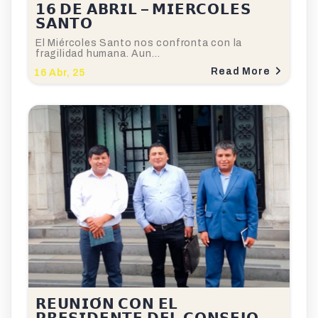
𝟭𝟲 𝗗𝗘 𝗔𝗕𝗥𝗜𝗟 – 𝗠𝗜𝗘𝗥𝗖𝗢𝗟𝗘𝗦
𝗦𝗔𝗡𝗧𝗢
El Miércoles Santo nos confronta con la
fragilidad humana. Aun…
Read More
16
Abr, 25
𝗥𝗘𝗨𝗡𝗜𝗢́𝗡 𝗖𝗢𝗡 𝗘𝗟